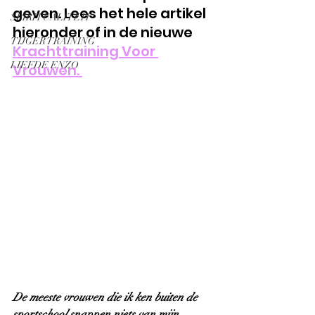
geven. Lees het hele artikel 
SPIRITUALITEIT
hieronder of in de nieuwe 
TIJGER TRAINING
Krachttraining Voor 
LIEFDE ENZO
Vrouwen. 
De meeste vrouwen die ik ken buiten de 
sportschool snappen niets van mijn 