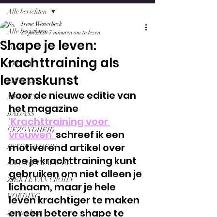
Alle berichten
Irene Westerbeek
Alle berichten
24 jul 2020
7 minuten om te lezen
Shape je leven:
D.I.Y.
Krachttraining als
STOMA
levenskunst
FISTELS
Voor de nieuwe editie van 
MEDISCH
het magazine 
BADASS
'Krachttraining voor 
GEZONDHEID
vrouwen' 
schreef ik een 
motiverend artikel over 
PSYCHOLOGIE
hoe je krachttraining kunt 
KRACHTTRAINING
gebruiken om niet alleen je 
ZIEKTE VAN CROHN
lichaam, maar je hele 
VOEDING
leven krachtiger te maken 
en een betere shape te 
spiritualiteit