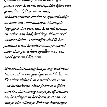
passie voor krachttraining. Het liften van 
gewichten lijkt ze maar saai, 
lichaamscultuur vinden ze oppervlakkig 
en meer iets voor mannen. Enerzijds 
begrijp ik dat best, aan krachttraining, 
en zeker aan bodybuilding, kleven veel 
vooroordelen. Anderzijds vind ik het 
jammer, want krachttraining is zoveel 
meer dan gewichten optillen voor een 
mooi gevormd lichaam.
Met krachttraining kun je nog veel meer 
trainen dan een goed gevormd lichaam. 
Krachttraining is in essentie een vorm 
van levenskunst. Door je toe te wijden 
aan krachttraining kun je jezelf trainen 
om krachtiger in het leven te staan. Zo 
kun je niet alleen je lichaam krachtiger 