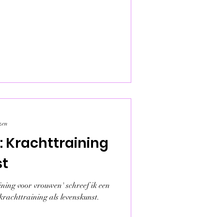
zen
: Krachttraining
st
ning voor vrouwen' schreef ik een
krachttraining als levenskunst.