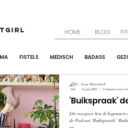
TGIRL
HOME
BLOG
FI
OMA
FISTELS
MEDISCH
BADASS
GEZ
RAINING
ZIEKTE VAN CROHN
VOEDING
Irene Westerbeek
15 jun 2021
2 minuten om te l
'Buikspraak' 
TRAINING
LIEFDE ENZO
Dit voorjaar ben ik begonnen 
de Podcast ‘Buikspraak’. Buiks
en...