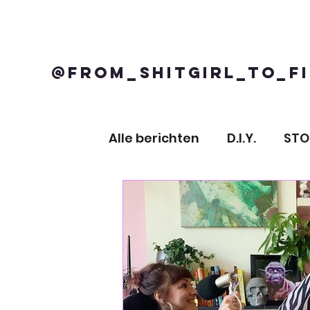
@FROM_SHITGIRL_TO_FI
Alle berichten
D.I.Y.
ST
PSYCHOLOGIE
KRACHTT
SPIRITUALITEIT
TIJGER 