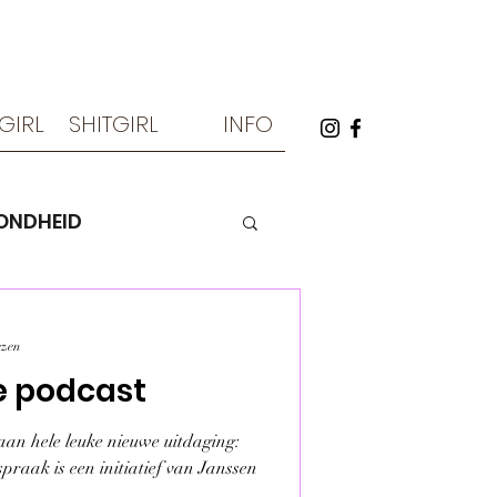
TGIRL
SHITGIRL
INFO
ONDHEID
spiritualiteit
ezen
de podcast
aan hele leuke nieuwe uitdaging:
praak is een initiatief van Janssen