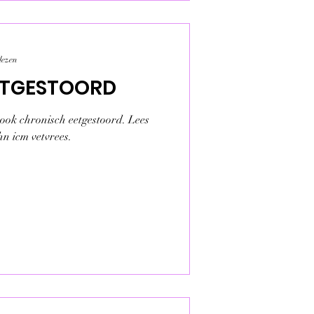
lezen
ETGESTOORD
 ook chronisch eetgestoord. Lees
hn icm vetvrees.