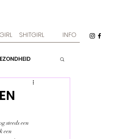
TGIRL
SHITGIRL
INFO
EZONDHEID
spiritualiteit
 EN
g steeds een 
k een 