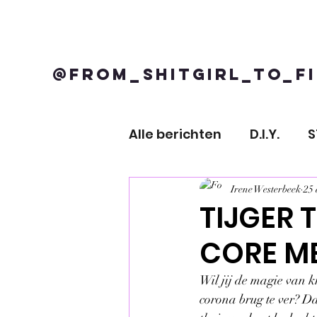
@FROM_SHITGIRL_TO_FI
Alle berichten
D.I.Y.
PSYCHOLOGIE
KRACH
Irene Westerbeek
25
TIJGER 
CORE M
SPIRITUALITEIT
TIJGE
Wil jij de magie van 
corona brug te ver? Da