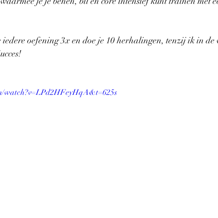
waarmee je je benen, bil en core intensief kunt trainen met e
 iedere oefening 3x en doe je 10 herhalingen, tenzij ik in de 
ucces!
com/watch?v=LPd2HFeyHqA&t=625s