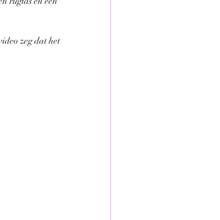
en rugtas en een 
video zeg dat het 